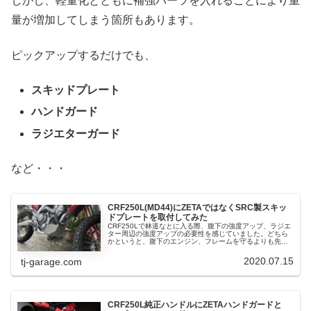
しかし、軽量化とともに補強パーツを入れることにより重
量が増加してしまう箇所もあります。
ピックアップするだけでも、
スキッドプレート
ハンドガード
ラジエターガード
など・・・
CRF250L(MD44)にZETAではなくSRC製スキッ
ドプレートを取付してみた
CRF250Lで林道なとに入る際、腹下の強度アップ、ラジエ
ター周辺の強度アップの必要性を感じていました。どちら
かというと、腹下のエンジン、フレームを守るよりも先に
ラジエター周辺を守っておくべきなのかな・・・？とも考
えていましたが、なんとなく...
2020.07.15
tj-garage.com
CRF250L純正ハンドルにZETAハンドガードと