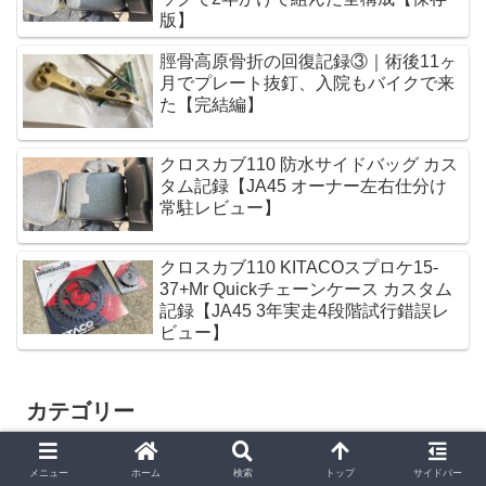
版】
脛骨高原骨折の回復記録③｜術後11ヶ
月でプレート抜釘、入院もバイクで来
た【完結編】
クロスカブ110 防水サイドバッグ カス
タム記録【JA45 オーナー左右仕分け
常駐レビュー】
クロスカブ110 KITACOスプロケ15-
37+Mr Quickチェーンケース カスタム
記録【JA45 3年実走4段階試行錯誤レ
ビュー】
カテゴリー
80
CRF250L
メニュー
ホーム
検索
トップ
サイドバー