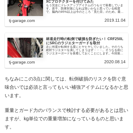
XCプロテクターを付けてみた
もう完全にドレスアップアイテムのつもりで装着していま
す。若干、防寒対策になれば良いかなと思っている程度
で、脳内の95%以上は今のところ「見た目」のため。最初
は違うものを取り付けようかと思っていたんですが、消耗
品だったり入れ替えるプロテクター...
2019.11.04
tj-garage.com
林道走行時の転倒で破損を防ぎたい！ CRF250L
にSRCのラジエターガードを取付
左に何度か転倒する度にヒヤヒヤしていました。そのうち
絶対ラジエターを潰してしまうはず・・・。そうなる前に
ラジエターガードを装着しておくことにします。今回装着
してみるラジエターガードは「 SRC 」製。なぜSRCを選
んだのか？ といえば、スキ...
2020.08.14
tj-garage.com
ちなみにこの3点に関しては、転倒破損のリスクを防ぐ意
味合いでは必須と言ってもいい補強アイテムになるかと思
います。
重量とガード力のバランスで検討する必要があるとは思い
ますが、kg単位での重量増加になっているものと思いま
す。