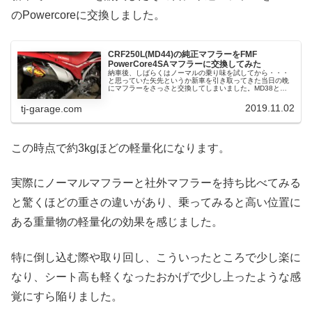
のPowercoreに交換しました。
CRF250L(MD44)の純正マフラーをFMF
PowerCore4SAマフラーに交換してみた
納車後、しばらくはノーマルの乗り味を試してから・・・
と思っていた矢先というか新車を引き取ってきた当日の晩
にマフラーをさっさと交換してしまいました。MD38と
MD44ではマフラー品番が変わっていますので要注意と言っ
た程度で、作業自体は慣れてい...
2019.11.02
tj-garage.com
この時点で約3kgほどの軽量化になります。
実際にノーマルマフラーと社外マフラーを持ち比べてみる
と驚くほどの重さの違いがあり、乗ってみると高い位置に
ある重量物の軽量化の効果を感じました。
特に倒し込む際や取り回し、こういったところで少し楽に
なり、シート高も軽くなったおかげで少し上ったような感
覚にすら陥りました。