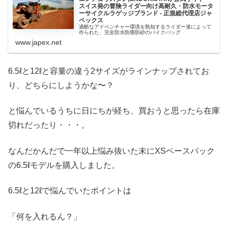
スイス発の冒険ライダー向け高耐久・防水モータ
ーサイクルラゲッジブランド - 正規総代理店ジャ
ペックス
過酷なアドベンチャー環境を熟知するライダー達によって
作られた、完全防水防塵防砂のバイクバッグ
www.japex.net
6.5ℓと12ℓと容量の違う2サイズがラインナップされてお
り、どちらにしようかな〜？
と悩んでいるうちに日にちが経ち、買おうと思ったら在庫
切れだったり・・・。
なんだかんだで一年以上悩み抜いた末にXSベースパック
の6.5ℓモデルを購入しました。
6.5ℓと12ℓで悩んでいたポイントは
「何を入れるん？」