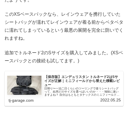
このXSベースパックなら、レインウェアを携行していた
シートバッグが濡れてレインウェアが着る前からベタベタ
に濡れてしまっているという最悪の展開を完全に防いでく
れますね。
追加でトルネード2のSサイズを購入してみました。(XSベ
ースパックとの接続も試してます。)
【保存版】エンデュリスタン トルネード2はSサ
イズが正解｜ミニフィールドから替えた積載レビ
ュー
日帰り〜一泊二日くらいのツーリングで使うシートバッグ
って、結局どのサイズを選べばいいのか・・・地味に迷い
ますよね？ 自分はもともとタナックスのミニフィールドシ
ートバッグを使っていたんですが、ある不満からエンデュ
2022.05.25
tj-garage.com
リスタンのトルネード2 ドラム...