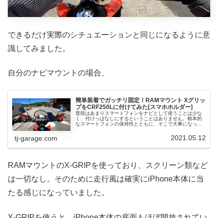
できるだけ実際のシチュエーションと同じになるように意
識してみました。
自分のナビマウントの場合、
簡単装着でガッチリ固定！RAMマウント Xグリッ
プをCRF250Lに付けてみた[スマホホルダー]
普段はあまりスマートフォンをナビとして使うことは少な
く、付けっぱなしにするということはありません。根本的
なスマートフォンの保持性とともに、そこで大事になって
くるものが脱着の簡単さ。先日まで使っていた「UA」のス
マホホルダーはベルトで巻き付け...
2021.05.12
tj-garage.com
RAMマウントのX-GRIPを使っており、スクリーン類など
は一切なし。そのために走行風は確実にiPhone本体に当
たる感じになっていました。
X-GRIPを使うと、iPhone本体の底面もほぼ開放されてい