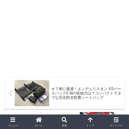
オフ車に最適！エンデュリスタン XSベー
スパック6.5ℓの収納力は？コンパクトでタ
フな完全防水防塵シートバッグ
通勤で酷使したら3ヶ月しか保たなかった
ZETAレースグリップからPRO TAPERピ
メニュー
ホーム
検索
トップ
サイドバー