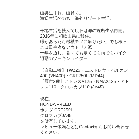
────────
山奥生まれ、山育ち。
海辺生活ののち、海外リゾート生活。
平地生活を挟んで現在は海の近所生活再開。
2016年に和歌山県に移住。
暇があったら機械モノに触りたい。でも根っ
こは田舎者なアウトドア派
一年を通し、暑くても寒くても雨でもバイク
通勤のツーキンライダー
【自動二輪】TW225・エストレヤ・バルカン
400 (VN400)・CRF250L (MD44)
【原付2種】アドレスV125・NMAX125・アド
レス110・クロスカブ110 (JA45)
現在、
HONDA FREED
ホンダ CRF250L
クロスカブJA45
を所有しています。
レビュー依頼などはContactからお問い合わせ
ください。