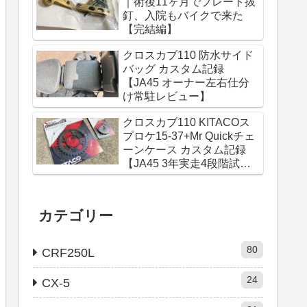
｜術後11ヶ月でプレート抜
釘、入院もバイクで来た
【完結編】
クロスカブ110 防水サイド
バッグ カスタム記録
【JA45 オーナー左右仕分
け常駐レビュー】
クロスカブ110 KITACOス
プロケ15-37+Mr Quickチェ
ーンケース カスタム記録
【JA45 3年実走4段階試行
錯誤レビュー】
カテゴリー
80
CRF250L
24
CX-5