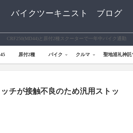
バイクツーキニスト ブログ
CRF250(MD44)と原付2種スクーターで一年中バイク通勤
45
原付2種
バイク
クルマ
聖地巡礼神託
イッチが接触不良のため汎用ストッ