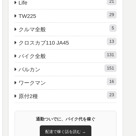
21
Life
29
TW225
5
クルマ全般
13
クロスカブ110 JA45
131
バイク全般
151
バルカン
16
ワークマン
23
原付2種
通勤ついでに、バイク代を稼ぐ
配達で稼ぐ話を読む →