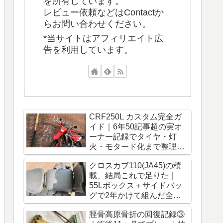
を所有しています。
レビュー依頼などはContactか
らお問い合わせください。
*当サイトはアフィリエイト広
告を利用しています。
CRF250L カスタム完全ガ
イド｜6年50記事超の実オ
ーナー記録でタイヤ・灯
火・モタード化まで整理
【保存版】
クロスカブ110(JA45)の積
載、結局これで足りた｜
55Lボックス＋サイドバッ
グで2年かけて組んだ全構
成【保存版】
脛骨高原骨折の回復記録③