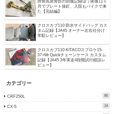
脛骨高原骨折の回復記録③｜術後11ヶ
月でプレート抜釘、入院もバイクで来
た【完結編】
クロスカブ110 防水サイドバッグ カス
タム記録【JA45 オーナー左右仕分け
常駐レビュー】
クロスカブ110 KITACOスプロケ15-
37+Mr Quickチェーンケース カスタム
記録【JA45 3年実走4段階試行錯誤レ
ビュー】
カテゴリー
80
CRF250L
24
CX-5