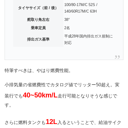
100/80-17M/C 52S /
タイヤサイズ（前 / 後）
140/60R17M/C 63H
舵取り角左右
38°
乗車定員
2名
平成28年国内排出ガス規制に
排出ガス基準
対応
特筆すべきは、やはり燃費性能。
小排気量の省燃費性でカタログ値でリッター50超え。実
40~50km/L
装行でも
走行可能となりそうな感じで
す。
12L
さらに燃料タンクも
入るということで、給油サイク