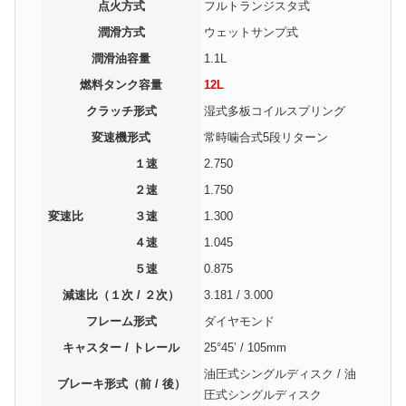
点火方式
フルトランジスタ式
潤滑方式
ウェットサンプ式
潤滑油容量
1.1L
燃料タンク容量
12L
クラッチ形式
湿式多板コイルスプリング
変速機形式
常時噛合式5段リターン
１速
2.750
２速
1.750
変速比
３速
1.300
４速
1.045
５速
0.875
減速比（１次 / ２次）
3.181 / 3.000
フレーム形式
ダイヤモンド
キャスター / トレール
25°45’ / 105mm
油圧式シングルディスク / 油
ブレーキ形式（前 / 後）
圧式シングルディスク