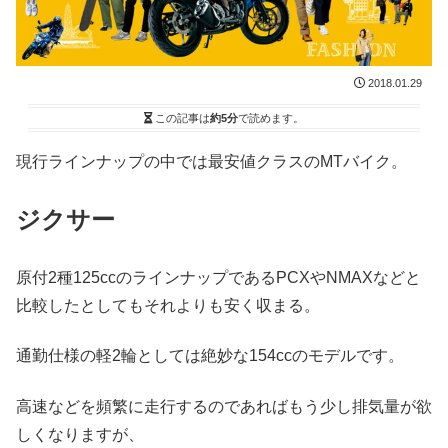
2018.01.29
この記事は
約5分
で読めます。
現行ラインナップの中では最安値クラスのMTバイク。
ジクサー
原付2種125ccのラインナップであるPCXやNMAXなどと
比較したとしてもそれよりも安く収まる。
通勤仕様の軽2輪としては絶妙な154ccのモデルです。
高速などを頻繁に走行するのであればもう少し排気量が欲
しくなりますが、