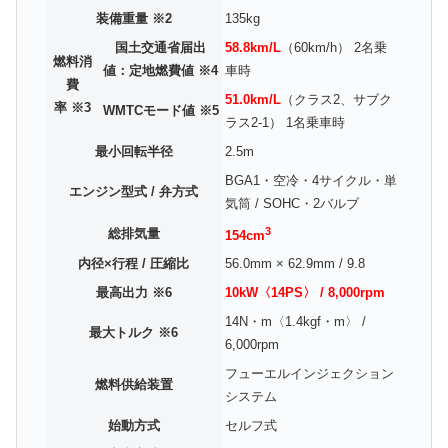
装備重量 ※2
135kg
国土交通省届出
58.8km/L
（60km/h） 2名乗
燃料消
値：定地燃費値 ※4
車時
費
51.0km/L
（クラス2、サブク
率 ※3
WMTCモード値 ※5
ラス2-1） 1名乗車時
最小回転半径
2.5m
BGA1・空冷・4サイクル・単
エンジン型式 / 弁方式
気筒 / SOHC・2バルブ
3
総排気量
154cm
内径×行程 / 圧縮比
56.0mm × 62.9mm / 9.8
最高出力 ※6
10kW〈14PS〉 / 8,000rpm
14N・m〈1.4kgf・m〉 /
最大トルク ※6
6,000rpm
フューエルインジェクション
燃料供給装置
システム
始動方式
セルフ式