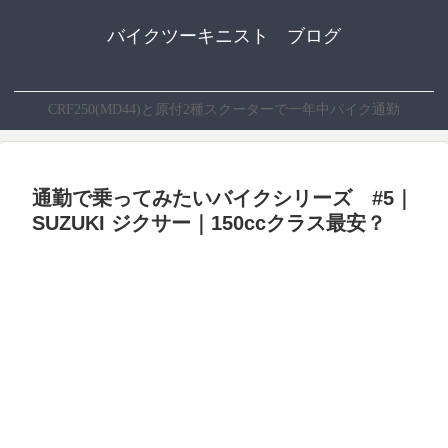
バイクツーキニスト ブログ
CRF250(MD44)と原付2種スクーターで一年中バイク通勤
通勤で乗ってみたいバイクシリーズ #5｜
SUZUKI ジクサー｜150ccクラス最安？