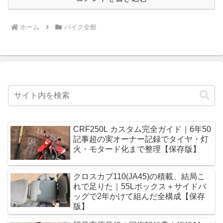
ホーム
バイク全般
CRF250L カスタム完全ガイド｜6年50
記事超の実オーナー記録でタイヤ・灯
火・モタード化まで整理【保存版】
クロスカブ110(JA45)の積載、結局こ
れで足りた｜55Lボックス＋サイドバ
ッグで2年かけて組んだ全構成【保存
版】