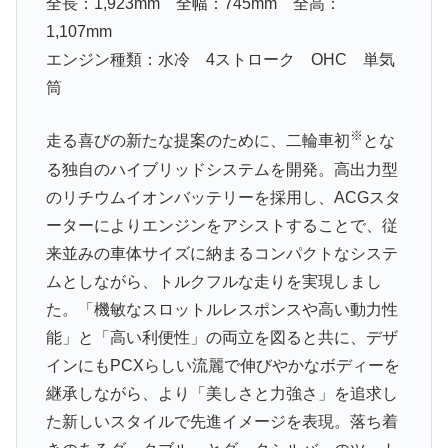
全長：1,923mm 全幅：745mm 全高：
1,107mm
エンジン種類：水冷 4ストローク OHC 単気
筒
※
走る喜びの新たな提案のために、二輪車初
とな
る独自のハイブリッドシステムを開発。高出力型
のリチウムイオンバッテリーを採用し、ACGスタ
ーターによりエンジンをアシストすることで、従
来並みの車体サイズに納まるコンパクトなシステ
ムとしながら、トルクフルな走りを実現しまし
た。「機敏なスロットルレスポンスや高い動力性
能」と「高い利便性」の両立を図ると共に、デザ
インにもPCXらしい流麗で伸びやかなボディーを
継承しながら、より「美しさと力強さ」を追求し
た新しいスタイルで先進イメージを表現。落ち着