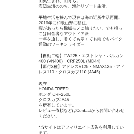
山奥生まれ、山育ち。
海辺生活ののち、海外リゾート生活。
平地生活を挟んで現在は海の近所生活再開。
2016年に和歌山県に移住。
暇があったら機械モノに触りたい。でも根っ
こは田舎者なアウトドア派
一年を通し、暑くても寒くても雨でもバイク
通勤のツーキンライダー
【自動二輪】TW225・エストレヤ・バルカン
400 (VN400)・CRF250L (MD44)
【原付2種】アドレスV125・NMAX125・アド
レス110・クロスカブ110 (JA45)
現在、
HONDA FREED
ホンダ CRF250L
クロスカブJA45
を所有しています。
レビュー依頼などはContactからお問い合わせ
ください。
*当サイトはアフィリエイト広告を利用してい
ます。