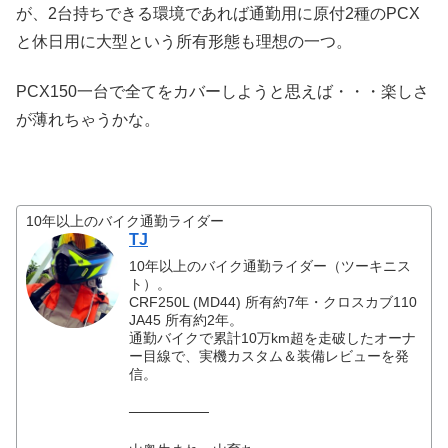
が、2台持ちできる環境であれば通勤用に原付2種のPCX
と休日用に大型という所有形態も理想の一つ。
PCX150一台で全てをカバーしようと思えば・・・楽しさ
が薄れちゃうかな。
10年以上のバイク通勤ライダー
TJ
10年以上のバイク通勤ライダー（ツーキニス
ト）。
CRF250L (MD44) 所有約7年・クロスカブ110
JA45 所有約2年。
通勤バイクで累計10万km超を走破したオーナ
ー目線で、実機カスタム＆装備レビューを発
信。
────────