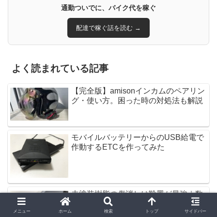
通勤ついでに、バイク代を稼ぐ
配達で稼ぐ話を読む →
よく読まれている記事
【完全版】amisonインカムのペアリン
グ・使い方。困った時の対処法も解説
モバイルバッテリーからのUSB給電で
作動するETCを作ってみた
未塗装樹脂の傷消しは靴墨が最強｜数
百円で樹脂バンパー擦り傷の直し方
メニュー
ホーム
検索
トップ
サイドバー
【2026年最新】