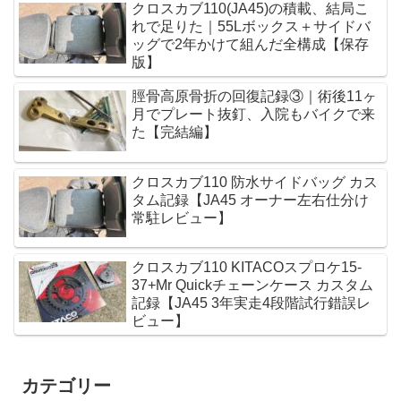
クロスカブ110(JA45)の積載、結局こ
れで足りた｜55Lボックス＋サイドバ
ッグで2年かけて組んだ全構成【保存
版】
脛骨高原骨折の回復記録③｜術後11ヶ
月でプレート抜釘、入院もバイクで来
た【完結編】
クロスカブ110 防水サイドバッグ カス
タム記録【JA45 オーナー左右仕分け
常駐レビュー】
クロスカブ110 KITACOスプロケ15-
37+Mr Quickチェーンケース カスタム
記録【JA45 3年実走4段階試行錯誤レ
ビュー】
カテゴリー