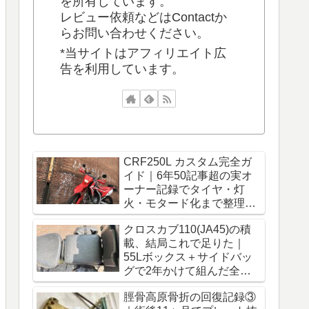
を所有しています。
レビュー依頼などはContactか
らお問い合わせください。
*当サイトはアフィリエイト広
告を利用しています。
CRF250L カスタム完全ガ
イド｜6年50記事超の実オ
ーナー記録でタイヤ・灯
火・モタード化まで整理
【保存版】
クロスカブ110(JA45)の積
載、結局これで足りた｜
55Lボックス＋サイドバッ
グで2年かけて組んだ全構
成【保存版】
脛骨高原骨折の回復記録③