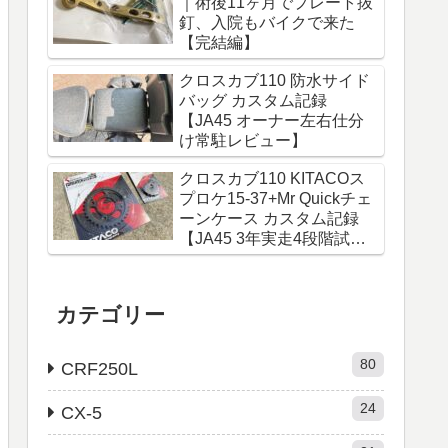
｜術後11ヶ月でプレート抜
釘、入院もバイクで来た
【完結編】
クロスカブ110 防水サイド
バッグ カスタム記録
【JA45 オーナー左右仕分
け常駐レビュー】
クロスカブ110 KITACOス
プロケ15-37+Mr Quickチェ
ーンケース カスタム記録
【JA45 3年実走4段階試行
錯誤レビュー】
カテゴリー
80
CRF250L
24
CX-5