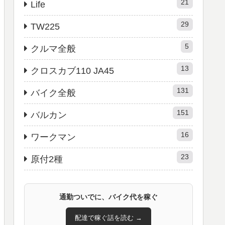
21
Life
29
TW225
5
クルマ全般
13
クロスカブ110 JA45
131
バイク全般
151
バルカン
16
ワークマン
23
原付2種
通勤ついでに、バイク代を稼ぐ
配達で稼ぐ話を読む →