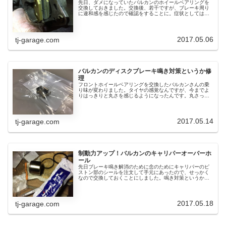
先日、ダメになっていたバルカンのホイールベアリングを
交換しておきました。交換後、若干ですが、ブレーキ周り
に違和感を感じたので確認をすることに。症状としては、
ベアリングがダメな時にやたらブレーキの引きずりやブレ
ーキの異音がしていて、かなりブレ...
2017.05.06
tj-garage.com
バルカンのディスクブレーキ鳴き対策というか修
理
フロントホイールベアリングを交換したバルカンさんの乗
り味が変わりました。タイヤの感覚なんですが、今までよ
りはっきりと丸さを感じるようになったんです。丸さってw
そりゃタイヤなんだから丸いわけなんですが、確実にハン
ドルを切った際、車体を傾けた際...
2017.05.14
tj-garage.com
制動力アップ！バルカンのキャリパーオーバーホ
ール
先日ブレーキ鳴き解消のために念のためにキャリパーのピ
ストン部のシールを注文して手元にあったので、せっかく
なので交換しておくことにしました。鳴き対策というか破
損していて付けていなかったホルダコンプのスプリングを
新品で取り付けしたんですが、未だ...
2017.05.18
tj-garage.com