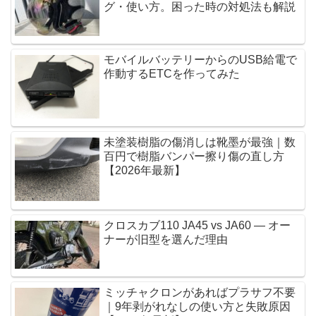
グ・使い方。困った時の対処法も解説
モバイルバッテリーからのUSB給電で
作動するETCを作ってみた
未塗装樹脂の傷消しは靴墨が最強｜数
百円で樹脂バンパー擦り傷の直し方
【2026年最新】
クロスカブ110 JA45 vs JA60 — オー
ナーが旧型を選んだ理由
ミッチャクロンがあればプラサフ不要
｜9年剥がれなしの使い方と失敗原因