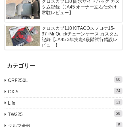
クロスカブ110 防水サイドバッグ カス
タム記録【JA45 オーナー左右仕分け
常駐レビュー】
クロスカブ110 KITACOスプロケ15-
37+Mr Quickチェーンケース カスタム
記録【JA45 3年実走4段階試行錯誤レ
ビュー】
カテゴリー
80
CRF250L
24
CX-5
21
Life
29
TW225
5
クルマ全般