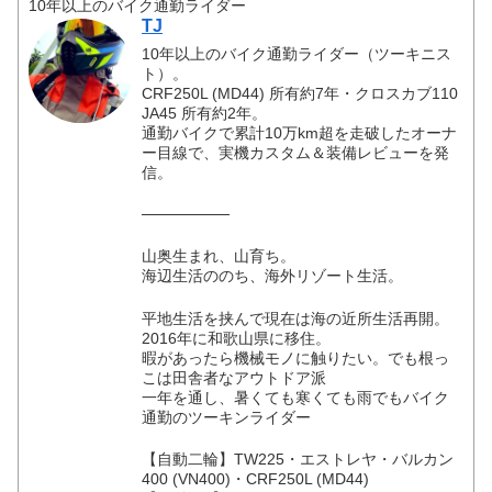
10年以上のバイク通勤ライダー
TJ
10年以上のバイク通勤ライダー（ツーキニス
ト）。
CRF250L (MD44) 所有約7年・クロスカブ110
JA45 所有約2年。
通勤バイクで累計10万km超を走破したオーナ
ー目線で、実機カスタム＆装備レビューを発
信。
────────
山奥生まれ、山育ち。
海辺生活ののち、海外リゾート生活。
平地生活を挟んで現在は海の近所生活再開。
2016年に和歌山県に移住。
暇があったら機械モノに触りたい。でも根っ
こは田舎者なアウトドア派
一年を通し、暑くても寒くても雨でもバイク
通勤のツーキンライダー
【自動二輪】TW225・エストレヤ・バルカン
400 (VN400)・CRF250L (MD44)