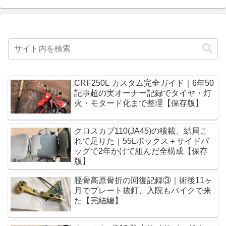
CRF250L カスタム完全ガイド｜6年50
記事超の実オーナー記録でタイヤ・灯
火・モタード化まで整理【保存版】
クロスカブ110(JA45)の積載、結局こ
れで足りた｜55Lボックス＋サイドバ
ッグで2年かけて組んだ全構成【保存
版】
脛骨高原骨折の回復記録③｜術後11ヶ
月でプレート抜釘、入院もバイクで来
た【完結編】