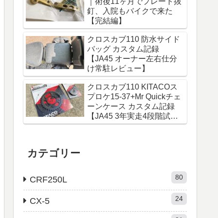
｜術後11ヶ月でプレート抜
釘、入院もバイクで来た
【完結編】
クロスカブ110 防水サイド
バッグ カスタム記録
【JA45 オーナー左右仕分
け常駐レビュー】
クロスカブ110 KITACOス
プロケ15-37+Mr Quickチェ
ーンケース カスタム記録
【JA45 3年実走4段階試行
錯誤レビュー】
カテゴリー
80
CRF250L
24
CX-5