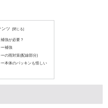
テンツ
は補強が必要？
カー補強
ーの雨対策(配線部分)
カー本体のパッキンも怪しい