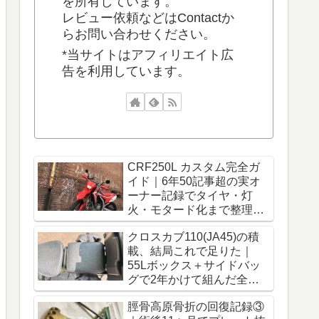
を所有しています。
レビュー依頼などはContactか
らお問い合わせください。
*当サイトはアフィリエイト広
告を利用しています。
CRF250L カスタム完全ガ
イド｜6年50記事超の実オ
ーナー記録でタイヤ・灯
火・モタード化まで整理
【保存版】
クロスカブ110(JA45)の積
載、結局これで足りた｜
55Lボックス＋サイドバッ
グで2年かけて組んだ全構
成【保存版】
脛骨高原骨折の回復記録③