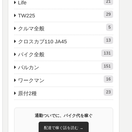
21
Life
29
TW225
5
クルマ全般
13
クロスカブ110 JA45
131
バイク全般
151
バルカン
16
ワークマン
23
原付2種
通勤ついでに、バイク代を稼ぐ
配達で稼ぐ話を読む →