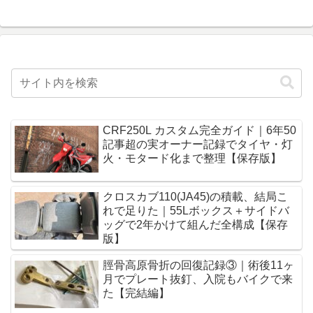
CRF250L カスタム完全ガイド｜6年50
記事超の実オーナー記録でタイヤ・灯
火・モタード化まで整理【保存版】
クロスカブ110(JA45)の積載、結局こ
れで足りた｜55Lボックス＋サイドバ
ッグで2年かけて組んだ全構成【保存
版】
脛骨高原骨折の回復記録③｜術後11ヶ
月でプレート抜釘、入院もバイクで来
た【完結編】