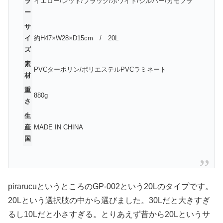
ラ
イエロー/レッド/ブラック/ホワイト/シルバー/カモフラ
ー
サ
イ
約H47×W28×D15cm / 20L
ズ
素
PVCターポリン/ポリエステルPVCラミネート
材
重
880g
さ
生
産
MADE IN CHINA
国
pirarucuというところのGP-002という20Lのタイプです。
20Lという選択肢の中から選びました。30Lだと大きすぎ
るし10Lだと小さすぎる。とりあえず昔から20Lというサ