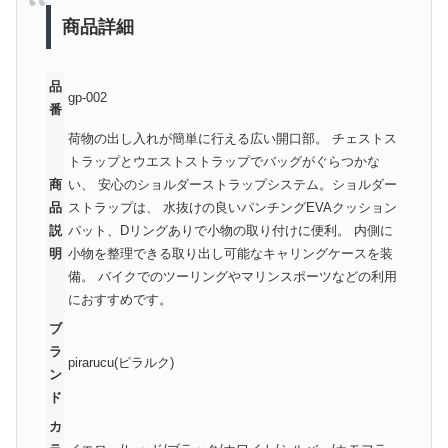
商品詳細
品
gp-002
番
荷物の出し入れが簡単に行える広い開口部。 チェストス
トラップとウエストストラップでバッグがぐらつかな
商
い、 安心のショルダーストラップシステム。ショルダー
品
ストラップは、 水抜けの良いパンチングEVAクッション
説
パット、Dリングありで小物の取り付けに便利。 内側に
明
小物を整理できる取り出し可能なキャリングケースを装
備。 バイクでのツーリングやマリンスポーツなどの利用
におすすめです。
ブ
ラ
pirarucu(ピラルク)
ン
ド
カ