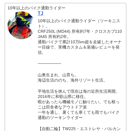
10年以上のバイク通勤ライダー
TJ
10年以上のバイク通勤ライダー（ツーキニス
ト）。
CRF250L (MD44) 所有約7年・クロスカブ110
JA45 所有約2年。
通勤バイクで累計10万km超を走破したオーナ
ー目線で、実機カスタム＆装備レビューを発
信。
────────
山奥生まれ、山育ち。
海辺生活ののち、海外リゾート生活。
平地生活を挟んで現在は海の近所生活再開。
2016年に和歌山県に移住。
暇があったら機械モノに触りたい。でも根っ
こは田舎者なアウトドア派
一年を通し、暑くても寒くても雨でもバイク
通勤のツーキンライダー
【自動二輪】TW225・エストレヤ・バルカン