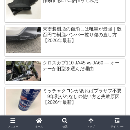
作動するETCを作ってみた
未塗装樹脂の傷消しは靴墨が最強｜数
百円で樹脂バンパー擦り傷の直し方
【2026年最新】
クロスカブ110 JA45 vs JA60 — オー
ナーが旧型を選んだ理由
ミッチャクロンがあればプラサフ不要
｜9年剥がれなしの使い方と失敗原因
【2026年最新】
メニュー
ホーム
検索
トップ
サイドバー