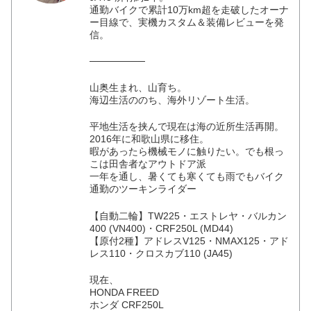
通勤バイクで累計10万km超を走破したオーナ
ー目線で、実機カスタム＆装備レビューを発
信。
────────
山奥生まれ、山育ち。
海辺生活ののち、海外リゾート生活。
平地生活を挟んで現在は海の近所生活再開。
2016年に和歌山県に移住。
暇があったら機械モノに触りたい。でも根っ
こは田舎者なアウトドア派
一年を通し、暑くても寒くても雨でもバイク
通勤のツーキンライダー
【自動二輪】TW225・エストレヤ・バルカン
400 (VN400)・CRF250L (MD44)
【原付2種】アドレスV125・NMAX125・アド
レス110・クロスカブ110 (JA45)
現在、
HONDA FREED
ホンダ CRF250L