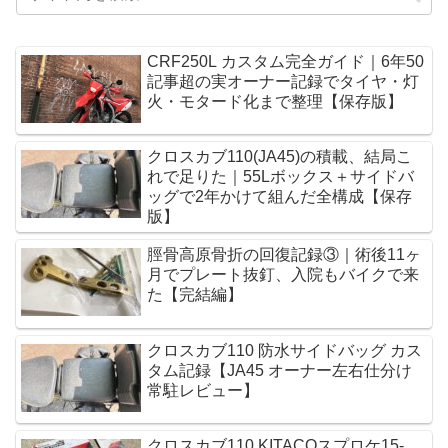
CRF250L カスタム完全ガイド｜6年50
記事超の実オーナー記録でタイヤ・灯
火・モタード化まで整理【保存版】
クロスカブ110(JA45)の積載、結局こ
れで足りた｜55Lボックス＋サイドバ
ッグで2年かけて組んだ全構成【保存
版】
脛骨高原骨折の回復記録③｜術後11ヶ
月でプレート抜釘、入院もバイクで来
た【完結編】
クロスカブ110 防水サイドバッグ カス
タム記録【JA45 オーナー左右仕分け
常駐レビュー】
クロスカブ110 KITACOスプロケ15-