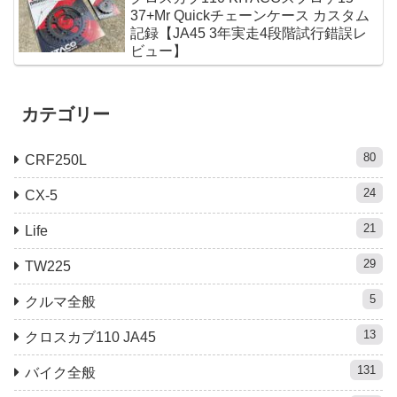
37+Mr Quickチェーンケース カスタム
記録【JA45 3年実走4段階試行錯誤レ
ビュー】
カテゴリー
80
CRF250L
24
CX-5
21
Life
29
TW225
5
クルマ全般
13
クロスカブ110 JA45
131
バイク全般